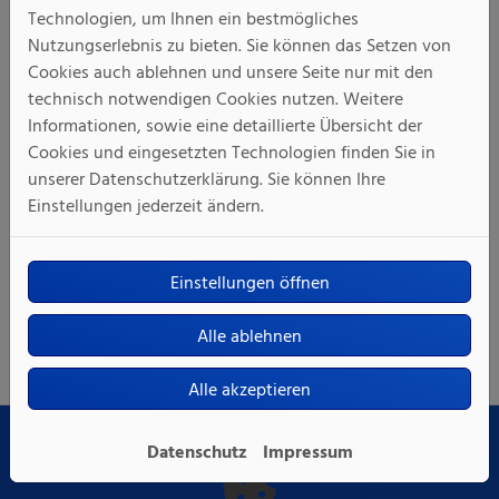
mail@drewnick-gmbh.de
Technologien, um Ihnen ein bestmögliches
Nutzungserlebnis zu bieten. Sie können das Setzen von
Schlichtungsverfahren: Sollten Sie innerhalb eines
Cookies auch ablehnen und unsere Seite nur mit den
angemessenen Zeitraums keine zufriedenstellende
technisch notwendigen Cookies nutzen. Weitere
Antwort erhalten, können Sie sich an die
Informationen, sowie eine detaillierte Übersicht der
Schlichtungsstelle gemäß § 16 BGG wenden:
Cookies und eingesetzten Technologien finden Sie in
Schlichtungsstelle BGG, c/o Deutscher Behindertenrat,
unserer Datenschutzerklärung. Sie können Ihre
Telefon: 030 18 527-2805, E-
Einstellungen jederzeit ändern.
Mail:
info@schlichtungsstelle-bgg.de
,
www.schlichtungsstelle-bgg.de
Einstellungen öffnen
Stand der Erklärung: Mai 2026
Alle ablehnen
Alle akzeptieren
Datenschutz
Impressum